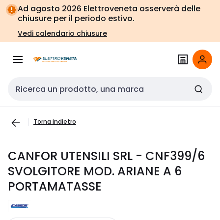
Vai alla
Vai
Ad agosto 2026 Elettroveneta osserverà delle
navigazione
alla
chiusure per il periodo estivo.
pagina
Vedi calendario chiusure
Cerca input
Torna indietro
CANFOR UTENSILI SRL - CNF399/6
SVOLGITORE MOD. ARIANE A 6
PORTAMATASSE