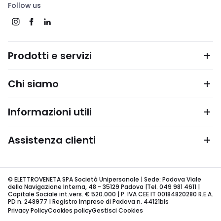
Follow us
Prodotti e servizi
Chi siamo
Informazioni utili
Assistenza clienti
© ELETTROVENETA SPA Società Unipersonale | Sede: Padova Viale
della Navigazione Interna, 48 - 35129 Padova |Tel. 049 981 4611 |
Capitale Sociale int.vers. € 520.000 | P. IVA CEE IT 00184820280 R.E.A.
PD n. 248977 | Registro Imprese di Padova n. 44121bis
Privacy Policy
Cookies policy
Gestisci Cookies