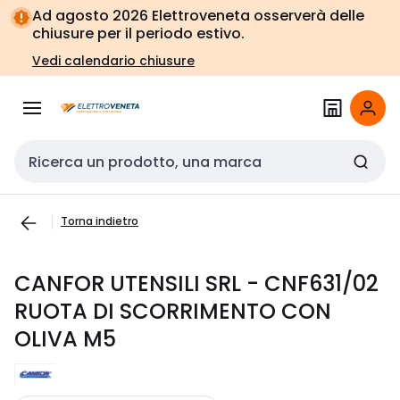
Vai alla
Vai
Ad agosto 2026 Elettroveneta osserverà delle
navigazione
alla
chiusure per il periodo estivo.
pagina
Vedi calendario chiusure
Cerca input
Torna indietro
CANFOR UTENSILI SRL - CNF631/02
RUOTA DI SCORRIMENTO CON
OLIVA M5