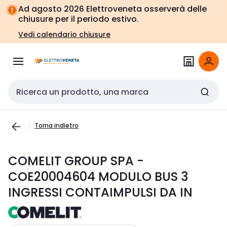
Vai alla
Vai
Ad agosto 2026 Elettroveneta osserverà delle
navigazione
alla
chiusure per il periodo estivo.
pagina
Vedi calendario chiusure
Cerca input
Torna indietro
COMELIT GROUP SPA -
COE20004604 MODULO BUS 3
INGRESSI CONTAIMPULSI DA IN