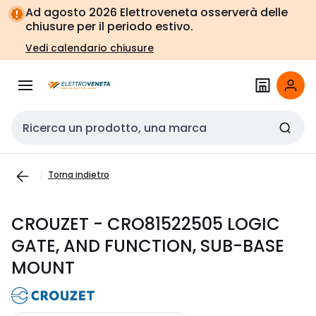
Vai alla
Vai
Ad agosto 2026 Elettroveneta osserverà delle
navigazione
alla
chiusure per il periodo estivo.
pagina
Vedi calendario chiusure
Cerca input
Torna indietro
CROUZET - CRO81522505 LOGIC
GATE, AND FUNCTION, SUB-BASE
MOUNT