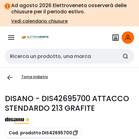
Vai alla
Vai
Ad agosto 2026 Elettroveneta osserverà delle
navigazione
alla
chiusure per il periodo estivo.
pagina
Vedi calendario chiusure
Cerca input
Torna indietro
DISANO - DIS42695700 ATTACCO
STENDARDO 213 GRAFITE
copia
Cod. prodotto DIS42695700