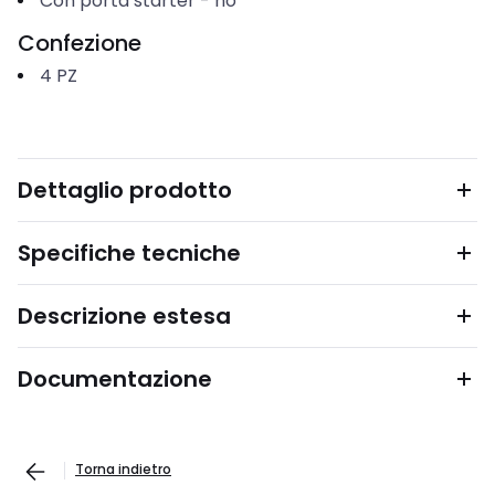
Con porta starter
-
no
Confezione
4
PZ
Dettaglio prodotto
Specifiche tecniche
Descrizione estesa
Documentazione
Torna indietro