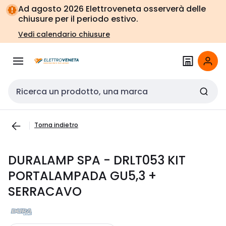
Vai alla
Vai
Ad agosto 2026 Elettroveneta osserverà delle
navigazione
alla
chiusure per il periodo estivo.
pagina
Vedi calendario chiusure
Cerca input
Torna indietro
DURALAMP SPA - DRLT053 KIT
PORTALAMPADA GU5,3 +
SERRACAVO