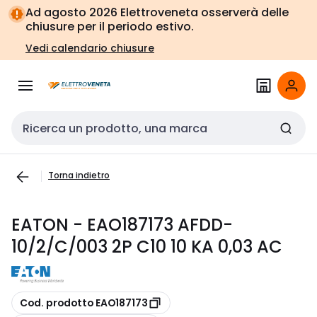
Vai alla
Vai
Ad agosto 2026 Elettroveneta osserverà delle
navigazione
alla
chiusure per il periodo estivo.
pagina
Vedi calendario chiusure
Cerca input
Torna indietro
EATON - EAO187173 AFDD-
10/2/C/003 2P C10 10 KA 0,03 AC
copia
Cod. prodotto EAO187173