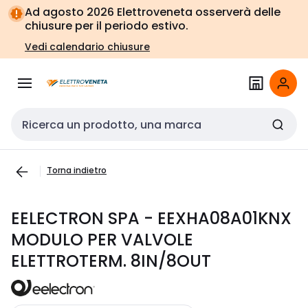
Vai alla
Vai
Ad agosto 2026 Elettroveneta osserverà delle
navigazione
alla
chiusure per il periodo estivo.
pagina
Vedi calendario chiusure
Cerca input
Torna indietro
EELECTRON SPA - EEXHA08A01KNX
MODULO PER VALVOLE
ELETTROTERM. 8IN/8OUT