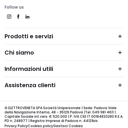
Follow us
Prodotti e servizi
Chi siamo
Informazioni utili
Assistenza clienti
© ELETTROVENETA SPA Società Unipersonale | Sede: Padova Viale
della Navigazione Interna, 48 - 35129 Padova |Tel. 049 981 4611 |
Capitale Sociale int.vers. € 520.000 | P. IVA CEE IT 00184820280 R.E.A.
PD n. 248977 | Registro Imprese di Padova n. 44121bis
Privacy Policy
Cookies policy
Gestisci Cookies