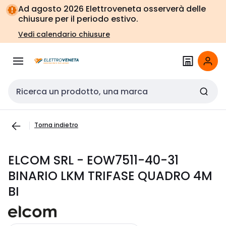
Vai alla
Vai
Ad agosto 2026 Elettroveneta osserverà delle
navigazione
alla
chiusure per il periodo estivo.
pagina
Vedi calendario chiusure
Cerca input
Torna indietro
ELCOM SRL - EOW7511-40-31
BINARIO LKM TRIFASE QUADRO 4M
BI