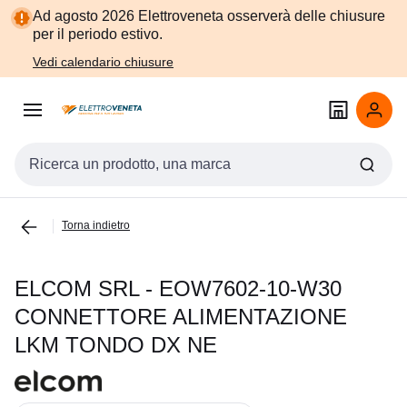
Vai alla
Vai
Ad agosto 2026 Elettroveneta osserverà delle chiusure
navigazione
alla
per il periodo estivo.
pagina
Vedi calendario chiusure
Cerca input
Torna indietro
ELCOM SRL - EOW7602-10-W30
CONNETTORE ALIMENTAZIONE
LKM TONDO DX NE