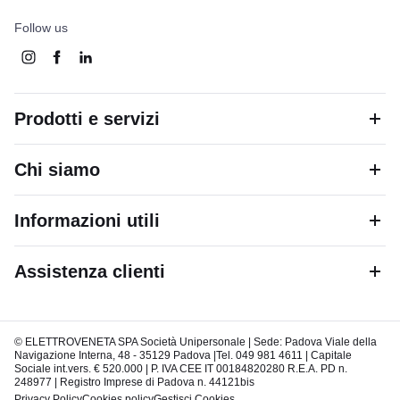
Follow us
Prodotti e servizi
Chi siamo
Informazioni utili
Assistenza clienti
© ELETTROVENETA SPA Società Unipersonale | Sede: Padova Viale della
Navigazione Interna, 48 - 35129 Padova |Tel. 049 981 4611 | Capitale
Sociale int.vers. € 520.000 | P. IVA CEE IT 00184820280 R.E.A. PD n.
248977 | Registro Imprese di Padova n. 44121bis
Privacy Policy
Cookies policy
Gestisci Cookies