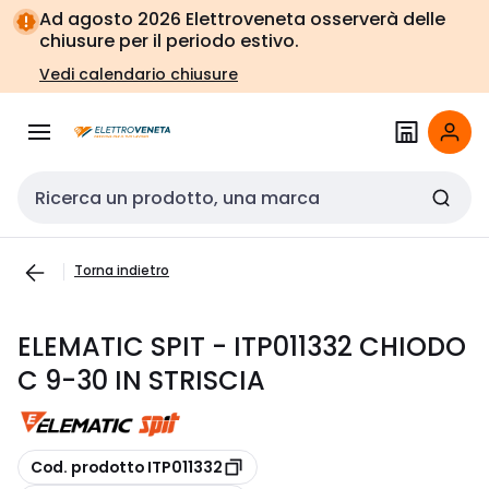
Vai alla
Vai
Ad agosto 2026 Elettroveneta osserverà delle
navigazione
alla
chiusure per il periodo estivo.
pagina
Vedi calendario chiusure
Cerca input
Torna indietro
ELEMATIC SPIT - ITP011332 CHIODO
C 9-30 IN STRISCIA
copia
Cod. prodotto ITP011332