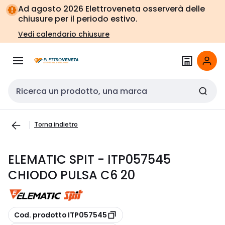
Vai alla
Vai
Ad agosto 2026 Elettroveneta osserverà delle
navigazione
alla
chiusure per il periodo estivo.
pagina
Vedi calendario chiusure
Cerca input
Torna indietro
ELEMATIC SPIT - ITP057545
CHIODO PULSA C6 20
copia
Cod. prodotto ITP057545