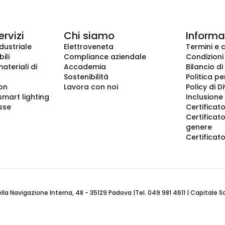
ervizi
Chi siamo
Informaz
dustriale
Elettroveneta
Termini e 
ili
Compliance aziendale
Condizioni
ateriali di
Accademia
Bilancio di
Sostenibilità
Politica pe
ion
Lavora con noi
Policy di D
smart lighting
Inclusione 
sse
Certificato
Certificato
genere
Certificat
 Navigazione Interna, 48 - 35129 Padova |Tel. 049 981 4611 | Capitale Soci