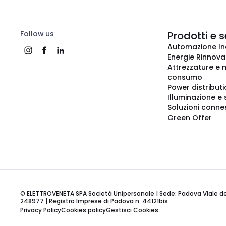
Follow us
Prodotti e s
Automazione In
Energie Rinnovab
Attrezzature e m
consumo
Power distribut
Illuminazione e 
Soluzioni conne
Green Offer
© ELETTROVENETA SPA Società Unipersonale | Sede: Padova Viale della
248977 | Registro Imprese di Padova n. 44121bis
Privacy Policy
Cookies policy
Gestisci Cookies