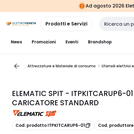
Vai alla
Vai
Ad agosto 2026 Elett
navigazione
alla
pagina
Prodotti e Servizi
Cerca input
News
Promozioni
Eventi
Brandshop
Attrezzature e Materiale di consumo
Utensili elettrici 
ELEMATIC SPIT - ITPKITCARUP6-01 
CARICATORE STANDARD
copia
copia
Cod. prodotto ITPKITCARUP6-01
Cod. produttore