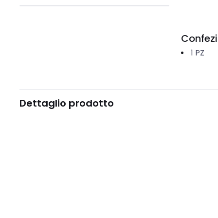
Confez
1
PZ
Dettaglio prodotto