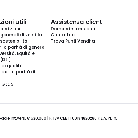
ioni utili
Assistenza clienti
condizioni
Domande frequenti
 generali di vendita
Contattaci
 sostenibilità
Trova Punti Vendita
r la parità di genere
iversità, Equità e
(DEI)
 di qualità
 per la parità di
o GEEIS
ale int.vers. € 520.000 | P. IVA CEE IT 00184820280 R.E.A. PD n.