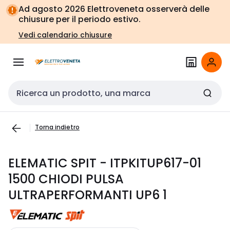
Vai alla
Vai
Ad agosto 2026 Elettroveneta osserverà delle
navigazione
alla
chiusure per il periodo estivo.
pagina
Vedi calendario chiusure
Cerca input
Torna indietro
ELEMATIC SPIT - ITPKITUP617-01
1500 CHIODI PULSA
ULTRAPERFORMANTI UP6 1