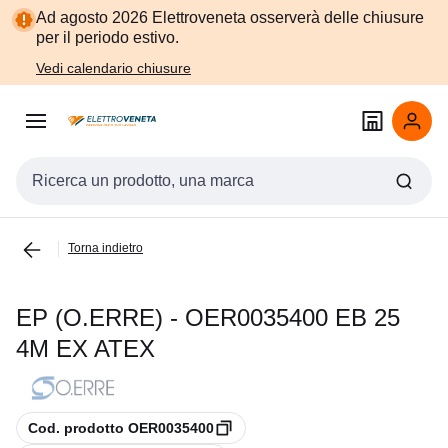
Vai alla
Vai
Ad agosto 2026 Elettroveneta osserverà delle chiusure
navigazione
alla
per il periodo estivo.
pagina
Vedi calendario chiusure
Cerca input
Torna indietro
EP (O.ERRE) - OER0035400 EB 25
4M EX ATEX
copia
Cod. prodotto OER0035400