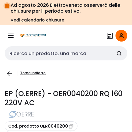
Vai alla
Vai
Ad agosto 2026 Elettroveneta osserverà delle
navigazione
alla
chiusure per il periodo estivo.
pagina
Vedi calendario chiusure
Cerca input
Torna indietro
EP (O.ERRE) - OER0040200 RQ 160
220V AC
copia
Cod. prodotto OER0040200