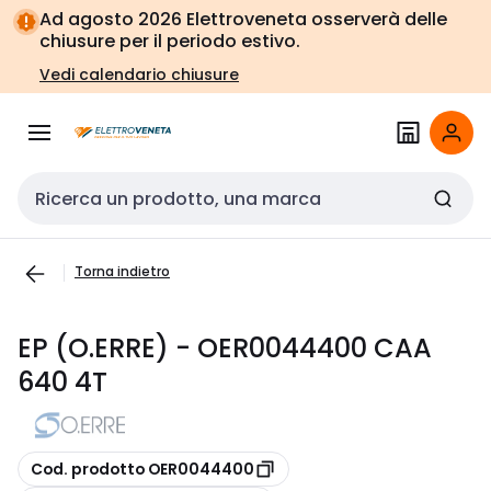
Vai alla
Vai
Ad agosto 2026 Elettroveneta osserverà delle
navigazione
alla
chiusure per il periodo estivo.
pagina
Vedi calendario chiusure
Cerca input
Torna indietro
EP (O.ERRE) - OER0044400 CAA
640 4T
copia
Cod. prodotto OER0044400