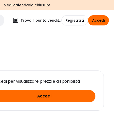
.
Vedi calendario chiusure
Trova il punto vendita
Registrati
Accedi
edi per visualizzare prezzi e disponibilità
Accedi