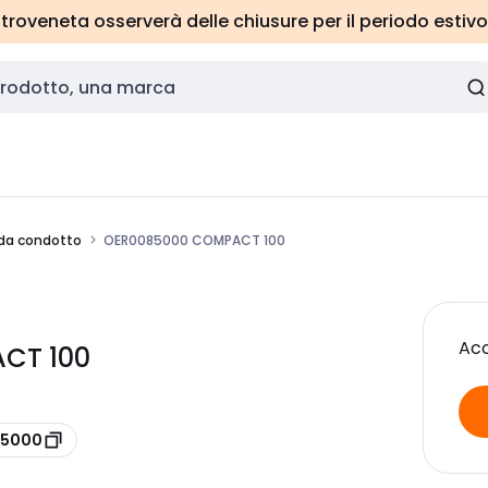
roveneta osserverà delle chiusure per il periodo estivo
 da condotto
OER0085000 COMPACT 100
Acc
ACT 100
85000