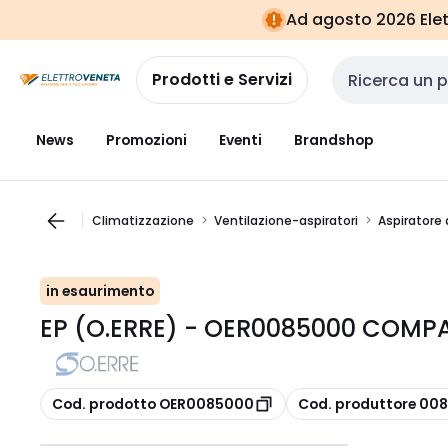
Vai alla
Vai
Ad agosto 2026 Elett
navigazione
alla
pagina
Prodotti e Servizi
Cerca input
News
Promozioni
Eventi
Brandshop
Climatizzazione
Ventilazione-aspiratori
Aspiratore
in esaurimento
EP (O.ERRE) - OER0085000 COMP
copia
copia
Cod. prodotto OER0085000
Cod. produttore 00