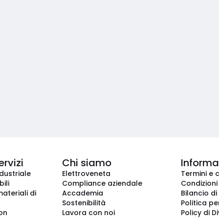
ervizi
Chi siamo
Informaz
dustriale
Elettroveneta
Termini e 
ili
Compliance aziendale
Condizioni
ateriali di
Accademia
Bilancio di
Sostenibilità
Politica pe
ion
Lavora con noi
Policy di D