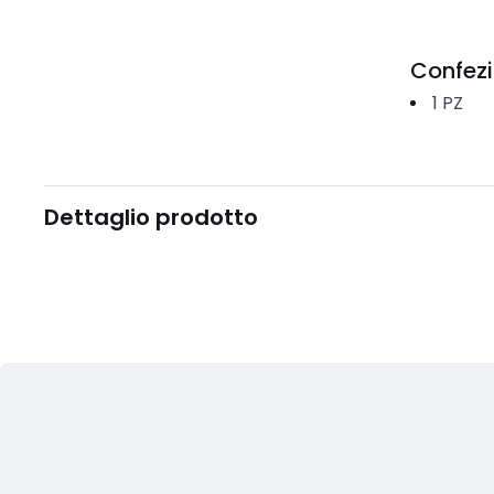
Confez
1
PZ
Dettaglio prodotto