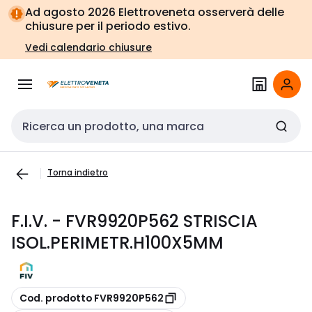
Vai alla
Vai
Ad agosto 2026 Elettroveneta osserverà delle
navigazione
alla
chiusure per il periodo estivo.
pagina
Vedi calendario chiusure
Cerca input
Torna indietro
F.I.V. - FVR9920P562 STRISCIA
ISOL.PERIMETR.H100X5MM
copia
Cod. prodotto FVR9920P562