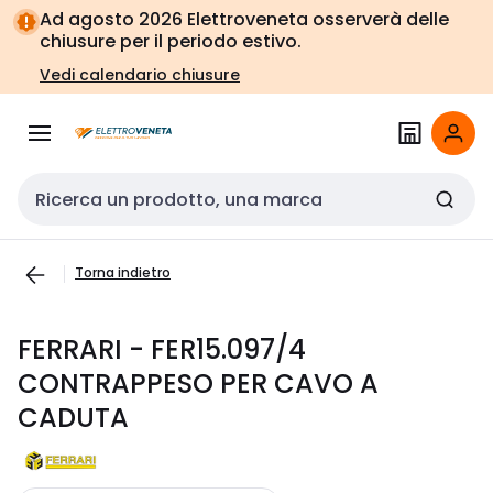
Vai alla
Vai
Ad agosto 2026 Elettroveneta osserverà delle
navigazione
alla
chiusure per il periodo estivo.
pagina
Vedi calendario chiusure
Cerca input
Torna indietro
FERRARI - FER15.097/4
CONTRAPPESO PER CAVO A
CADUTA