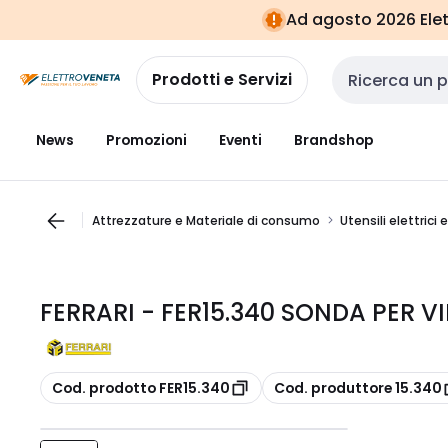
Vai alla
Vai
Ad agosto 2026 Elett
navigazione
alla
pagina
Prodotti e Servizi
Cerca input
News
Promozioni
Eventi
Brandshop
Attrezzature e Materiale di consumo
Utensili elettrici 
FERRARI - FER15.340 SONDA PER 
copia
copia
Cod. prodotto FER15.340
Cod. produttore 15.340