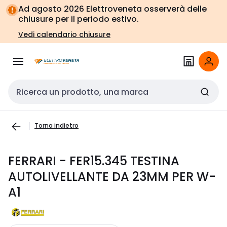
Vai alla
Vai
Ad agosto 2026 Elettroveneta osserverà delle
navigazione
alla
chiusure per il periodo estivo.
pagina
Vedi calendario chiusure
Cerca input
Torna indietro
FERRARI - FER15.345 TESTINA
AUTOLIVELLANTE DA 23MM PER W-
A1