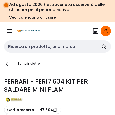
Vai alla
Vai
Ad agosto 2026 Elettroveneta osserverà delle
navigazione
alla
chiusure per il periodo estivo.
pagina
Vedi calendario chiusure
Cerca input
Torna indietro
FERRARI - FER17.604 KIT PER
SALDARE MINI FLAM
copia
Cod. prodotto FER17.604