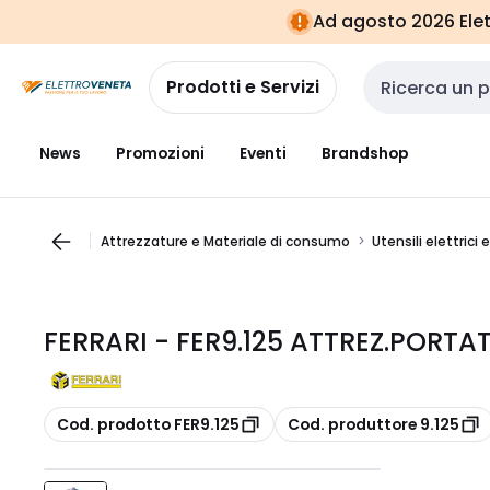
Vai alla
Vai
Ad agosto 2026 Elett
navigazione
alla
pagina
Prodotti e Servizi
Cerca input
News
Promozioni
Eventi
Brandshop
Attrezzature e Materiale di consumo
Utensili elettrici 
FERRARI - FER9.125 ATTREZ.PORTA
copia
copia
Cod. prodotto FER9.125
Cod. produttore 9.125