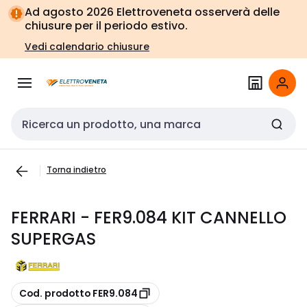
Vai alla
Vai
Ad agosto 2026 Elettroveneta osserverà delle
navigazione
alla
chiusure per il periodo estivo.
pagina
Vedi calendario chiusure
Cerca input
Torna indietro
FERRARI - FER9.084 KIT CANNELLO
SUPERGAS
copia
Cod. prodotto FER9.084