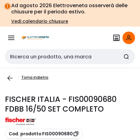
Vai alla
Vai
Ad agosto 2026 Elettroveneta osserverà delle
navigazione
alla
chiusure per il periodo estivo.
pagina
Vedi calendario chiusure
Cerca input
Torna indietro
FISCHER ITALIA - FIS00090680
FDBB 16/50 SET COMPLETO
copia
Cod. prodotto FIS00090680