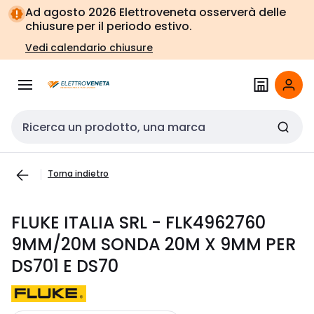
Vai alla
Vai
Ad agosto 2026 Elettroveneta osserverà delle
navigazione
alla
chiusure per il periodo estivo.
pagina
Vedi calendario chiusure
Cerca input
Torna indietro
FLUKE ITALIA SRL - FLK4962760
9MM/20M SONDA 20M X 9MM PER
DS701 E DS70