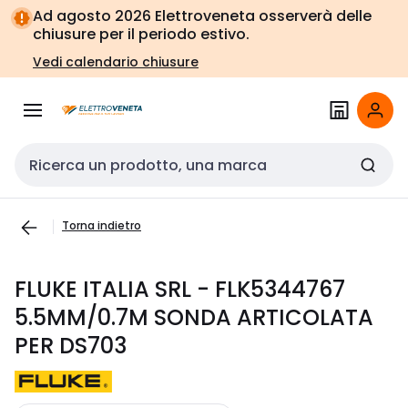
Vai alla
Vai
Ad agosto 2026 Elettroveneta osserverà delle
navigazione
alla
chiusure per il periodo estivo.
pagina
Vedi calendario chiusure
Cerca input
Torna indietro
FLUKE ITALIA SRL - FLK5344767
5.5MM/0.7M SONDA ARTICOLATA
PER DS703