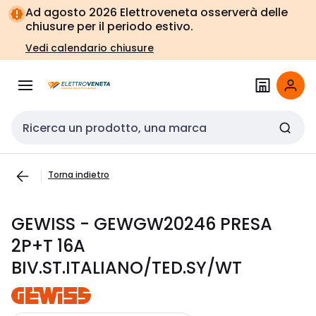
Vai alla
Vai
Ad agosto 2026 Elettroveneta osserverà delle
navigazione
alla
chiusure per il periodo estivo.
pagina
Vedi calendario chiusure
Cerca input
Torna indietro
GEWISS - GEWGW20246 PRESA
2P+T 16A
BIV.ST.ITALIANO/TED.SY/WT