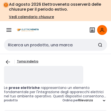
Vai alla
Vai
Ad agosto 2026 Elettroveneta osserverà delle
navigazione
alla
chiusure per il periodo estivo.
pagina
Vedi calendario chiusure
Cerca input
Torna indietro
Le
prese elettriche
rappresentano un elemento
fondamentale per l'integrazione degli apparecchi elettrici
nel tuo ambiente operativo. Questi dispositivi consentono
di collegare in modo sicuro e affidabile le apparecchiature
prodotto
Ordina per
alla rete elettrica, garantendo un funzionamento efficiente
e conforme agli standard richiesti. Con diverse specifiche