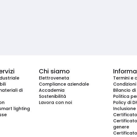
ervizi
Chi siamo
Informaz
dustriale
Elettroveneta
Termini e 
ili
Compliance aziendale
Condizioni
ateriali di
Accademia
Bilancio di
Sostenibilità
Politica pe
ion
Lavora con noi
Policy di D
smart lighting
Inclusione 
sse
Certificato
Certificato
genere
Certificat