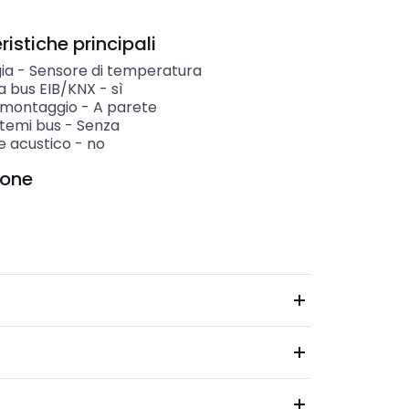
istiche principali
ia
-
Sensore di temperatura
a bus EIB/KNX
-
sì
i montaggio
-
A parete
istemi bus
-
Senza
e acustico
-
no
ione