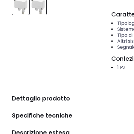
Caratter
Tipolog
Sistem
Tipo d
Altri s
Segnal
Confez
1
PZ
Dettaglio prodotto
Specifiche tecniche
Descrizione estesa