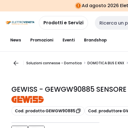
Vai alla
Vai
Ad agosto 2026 Elett
navigazione
alla
pagina
Prodotti e Servizi
Cerca input
News
Promozioni
Eventi
Brandshop
Soluzioni connesse - Domotica
DOMOTICA BUS E KNX
GEWISS - GEWGW90885 SENSORE 
copia
copia
Cod. prodotto GEWGW90885
Cod. produttore 