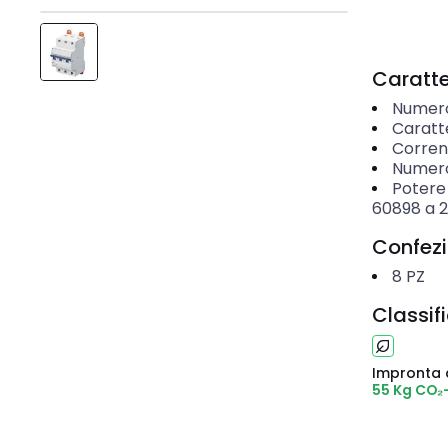
Caratter
Numero 
Caratte
Corren
Numero 
Potere
60898 a 
Confez
8
PZ
Classif
Impronta 
55 Kg CO₂