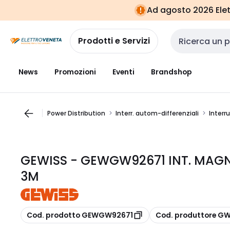
Vai alla
Vai
Ad agosto 2026 Elett
navigazione
alla
pagina
Prodotti e Servizi
Cerca input
News
Promozioni
Eventi
Brandshop
Power Distribution
Interr. autom-differenziali
Interr
GEWISS - GEWGW92671 INT. MAG
3M
copia
copia
Cod. prodotto GEWGW92671
Cod. produttore G