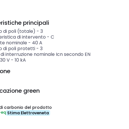
istiche principali
di poli (totale)
-
3
ristica di intervento
-
C
te nominale
-
40
A
di poli protetti
-
3
 di interruzione nominale Icn secondo EN
230 V
-
10
kA
ione
icazione green
di carbonio del prodotto
-eq
Stima Elettroveneta