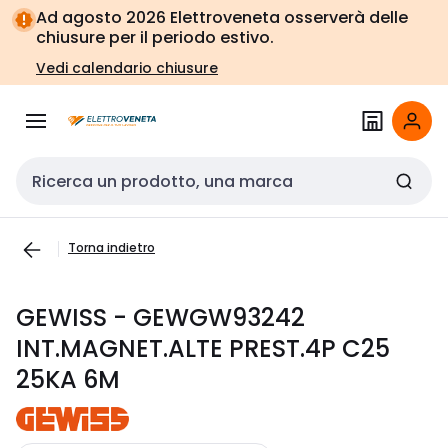
Vai alla
Vai
Ad agosto 2026 Elettroveneta osserverà delle
navigazione
alla
chiusure per il periodo estivo.
pagina
Vedi calendario chiusure
Cerca input
Torna indietro
GEWISS - GEWGW93242
INT.MAGNET.ALTE PREST.4P C25
25KA 6M