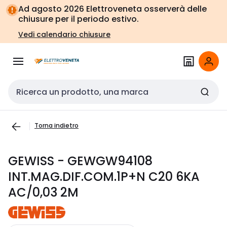
Vai alla
Vai
Ad agosto 2026 Elettroveneta osserverà delle
navigazione
alla
chiusure per il periodo estivo.
pagina
Vedi calendario chiusure
Cerca input
Torna indietro
GEWISS - GEWGW94108
INT.MAG.DIF.COM.1P+N C20 6KA
AC/0,03 2M