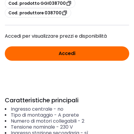
copia
Cod. prodotto GGI038700
copia
Cod. produttore 038700
Accedi per visualizzare prezzi e disponibilità
Accedi
Caratteristiche principali
Ingresso centrale
-
no
Tipo di montaggio
-
A parete
Numero di motori collegabili
-
2
Tensione nominale
-
230
V
Ingresso stazione secondaria
-
sì