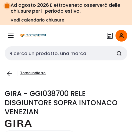
Vai alla
Vai
Ad agosto 2026 Elettroveneta osserverà delle
navigazione
alla
chiusure per il periodo estivo.
pagina
Vedi calendario chiusure
Cerca input
Torna indietro
GIRA - GGI038700 RELE
DISGIUNTORE SOPRA INTONACO
VENEZIAN