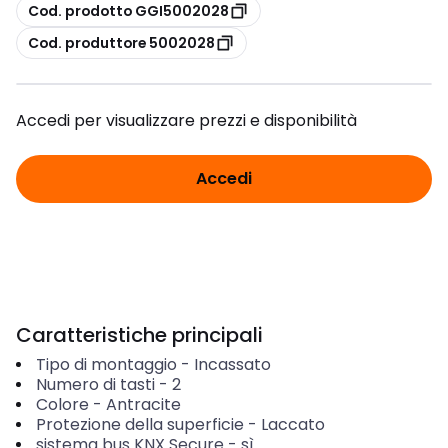
copia
Cod. prodotto GGI5002028
copia
Cod. produttore 5002028
Accedi per visualizzare prezzi e disponibilità
Accedi
Caratteristiche principali
Tipo di montaggio
-
Incassato
Numero di tasti
-
2
Colore
-
Antracite
Protezione della superficie
-
Laccato
sistema bus KNX Secure
-
sì