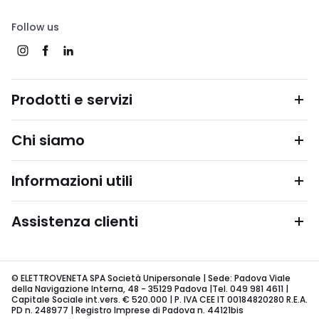
Follow us
Prodotti e servizi
Chi siamo
Informazioni utili
Assistenza clienti
© ELETTROVENETA SPA Società Unipersonale | Sede: Padova Viale
della Navigazione Interna, 48 - 35129 Padova |Tel. 049 981 4611 |
Capitale Sociale int.vers. € 520.000 | P. IVA CEE IT 00184820280 R.E.A.
PD n. 248977 | Registro Imprese di Padova n. 44121bis