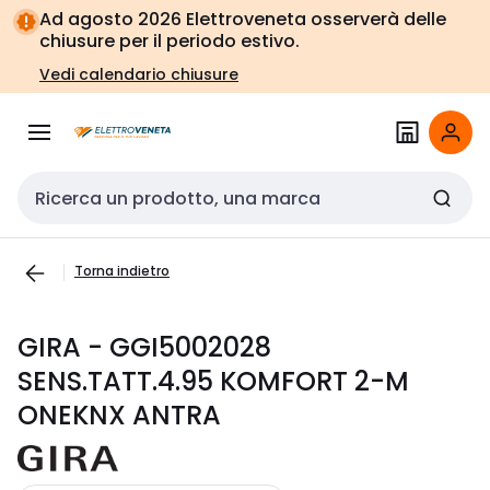
Vai alla
Vai
Ad agosto 2026 Elettroveneta osserverà delle
navigazione
alla
chiusure per il periodo estivo.
pagina
Vedi calendario chiusure
Cerca input
Torna indietro
GIRA - GGI5002028
SENS.TATT.4.95 KOMFORT 2-M
ONEKNX ANTRA