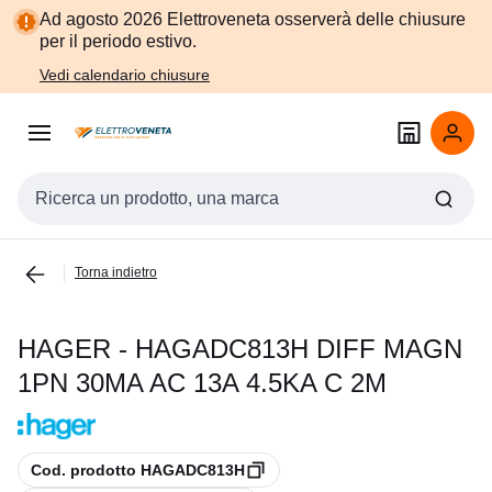
Vai alla
Vai
Ad agosto 2026 Elettroveneta osserverà delle chiusure
navigazione
alla
per il periodo estivo.
pagina
Vedi calendario chiusure
Cerca input
Torna indietro
HAGER - HAGADC813H DIFF MAGN
1PN 30MA AC 13A 4.5KA C 2M
copia
Cod. prodotto HAGADC813H