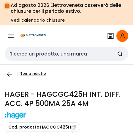
Vai alla
Vai
Ad agosto 2026 Elettroveneta osserverà delle
navigazione
alla
chiusure per il periodo estivo.
pagina
Vedi calendario chiusure
Cerca input
Torna indietro
HAGER - HAGCGC425H INT. DIFF.
ACC. 4P 500MA 25A 4M
copia
Cod. prodotto HAGCGC425H