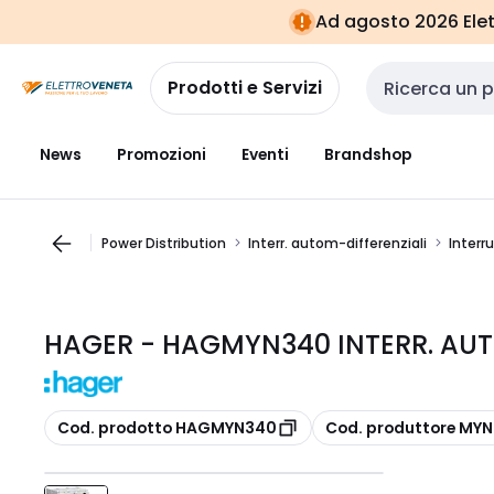
Vai alla
Vai
Ad agosto 2026 Elett
navigazione
alla
pagina
Prodotti e Servizi
Cerca input
News
Promozioni
Eventi
Brandshop
Power Distribution
Interr. autom-differenziali
Interr
HAGER - HAGMYN340 INTERR. AUT
copia
copia
Cod. prodotto HAGMYN340
Cod. produttore MY