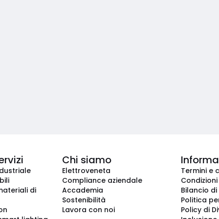
ervizi
Chi siamo
Informaz
dustriale
Elettroveneta
Termini e 
ili
Compliance aziendale
Condizioni
ateriali di
Accademia
Bilancio di
Sostenibilità
Politica pe
ion
Lavora con noi
Policy di D