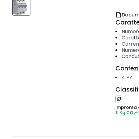
Docum
Caratter
Numero 
Caratte
Corren
Numero 
Condut
Confez
4
PZ
Classif
Impronta 
11 Kg CO₂-