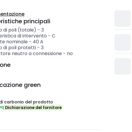
entazione
istiche principali
di poli (totale)
-
3
ristica di intervento
-
C
te nominale
-
40
A
di poli protetti
-
3
tore neutro a connessione
-
no
ione
icazione green
di carbonio del prodotto
eq
Dichiarazione del fornitore