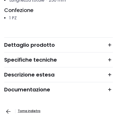
Lunghezza totale
-
250
mm
Confezione
1
PZ
Dettaglio prodotto
Specifiche tecniche
Descrizione estesa
Documentazione
Torna indietro