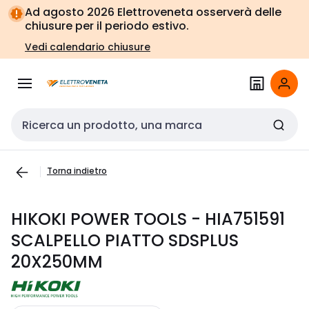
Vai alla
Vai
Ad agosto 2026 Elettroveneta osserverà delle
navigazione
alla
chiusure per il periodo estivo.
pagina
Vedi calendario chiusure
Cerca input
Torna indietro
HIKOKI POWER TOOLS - HIA751591
SCALPELLO PIATTO SDSPLUS
20X250MM