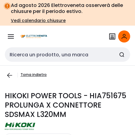
Vai alla
Vai
Ad agosto 2026 Elettroveneta osserverà delle
navigazione
alla
chiusure per il periodo estivo.
pagina
Vedi calendario chiusure
Cerca input
Torna indietro
HIKOKI POWER TOOLS - HIA751675
PROLUNGA X CONNETTORE
SDSMAX L320MM