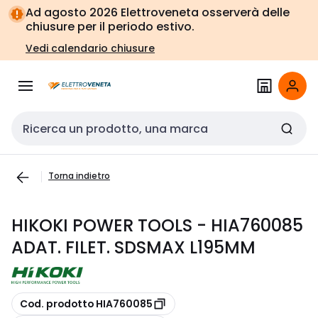
Vai alla
Vai
Ad agosto 2026 Elettroveneta osserverà delle
navigazione
alla
chiusure per il periodo estivo.
pagina
Vedi calendario chiusure
Cerca input
Torna indietro
HIKOKI POWER TOOLS - HIA760085
ADAT. FILET. SDSMAX L195MM
copia
Cod. prodotto HIA760085