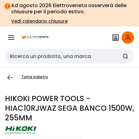
Vai alla
Vai
Ad agosto 2026 Elettroveneta osserverà delle
navigazione
alla
chiusure per il periodo estivo.
pagina
Vedi calendario chiusure
Cerca input
Torna indietro
HIKOKI POWER TOOLS -
HIAC10RJWAZ SEGA BANCO 1500W,
255MM