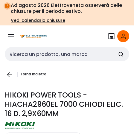
Vai alla
Vai
Ad agosto 2026 Elettroveneta osserverà delle
navigazione
alla
chiusure per il periodo estivo.
pagina
Vedi calendario chiusure
Cerca input
Torna indietro
HIKOKI POWER TOOLS -
HIACHA2960EL 7000 CHIODI ELIC.
16 D. 2,9X60MM