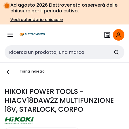
Vai alla
Vai
Ad agosto 2026 Elettroveneta osserverà delle
navigazione
alla
chiusure per il periodo estivo.
pagina
Vedi calendario chiusure
Cerca input
Torna indietro
HIKOKI POWER TOOLS -
HIACV18DAW2Z MULTIFUNZIONE
18V, STARLOCK, CORPO