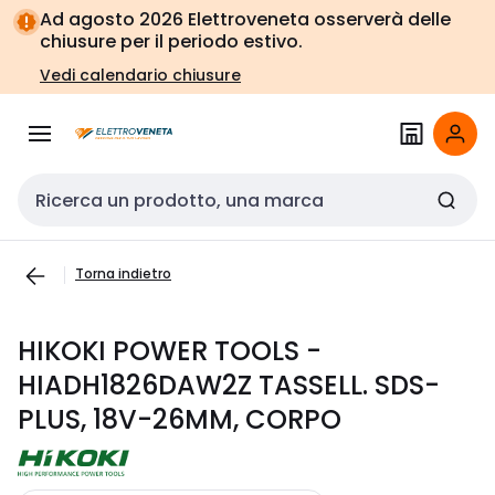
Vai alla
Vai
Ad agosto 2026 Elettroveneta osserverà delle
navigazione
alla
chiusure per il periodo estivo.
pagina
Vedi calendario chiusure
Cerca input
Torna indietro
HIKOKI POWER TOOLS -
HIADH1826DAW2Z TASSELL. SDS-
PLUS, 18V-26MM, CORPO