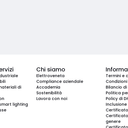
ervizi
Chi siamo
Informaz
dustriale
Elettroveneta
Termini e 
ili
Compliance aziendale
Condizioni
ateriali di
Accademia
Bilancio di
Sostenibilità
Politica pe
ion
Lavora con noi
Policy di D
smart lighting
Inclusione 
sse
Certificato
Certificato
genere
Certificat