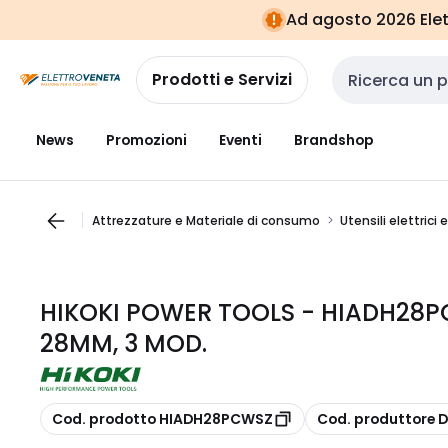
Vai alla
Vai
Ad agosto 2026 Elett
navigazione
alla
pagina
Prodotti e Servizi
Cerca input
News
Promozioni
Eventi
Brandshop
Attrezzature e Materiale di consumo
Utensili elettrici 
HIKOKI POWER TOOLS - HIADH28P
28MM, 3 MOD.
copia
copia
Cod. prodotto HIADH28PCWSZ
Cod. produttore