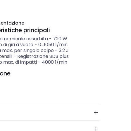
entazione
istiche principali
a nominale assorbita
-
720
W
di giri a vuoto
-
0...1050
1/min
 max. per singolo colpo
-
3.2
J
ensili
-
Registrazione SDS plus
 max. di impatti
-
4000
1/min
ione