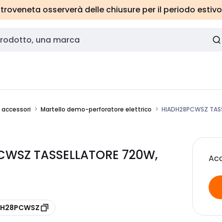
roveneta osserverà delle chiusure per il periodo estivo
e accessori
Martello demo-perforatore elettrico
HIADH28PCWSZ TASS
CWSZ TASSELLATORE 720W,
Acc
 DH28PCWSZ