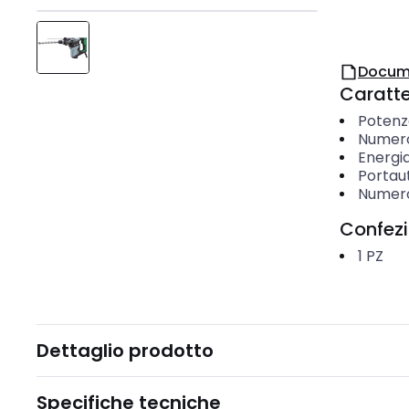
Docum
Caratter
Potenz
Numero 
Energia
Portaut
Numero
Confez
1
PZ
Dettaglio prodotto
Specifiche tecniche