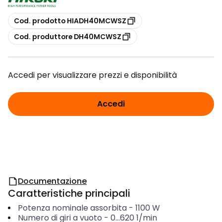
copia
Cod. prodotto HIADH40MCWSZ
copia
Cod. produttore DH40MCWSZ
Accedi per visualizzare prezzi e disponibilità
Accedi
Documentazione
Caratteristiche principali
Potenza nominale assorbita
-
1100
W
Numero di giri a vuoto
-
0...620
1/min