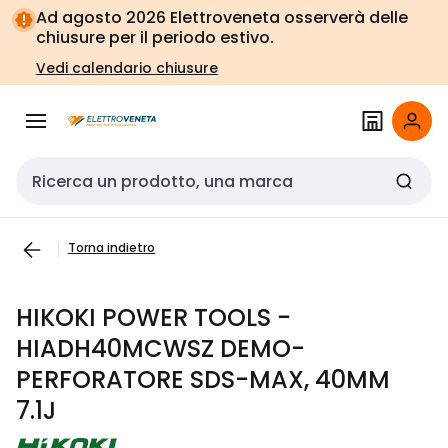
Vai alla
Vai
Ad agosto 2026 Elettroveneta osserverà delle
navigazione
alla
chiusure per il periodo estivo.
pagina
Vedi calendario chiusure
Cerca input
Torna indietro
HIKOKI POWER TOOLS -
HIADH40MCWSZ DEMO-
PERFORATORE SDS-MAX, 40MM
7.1J