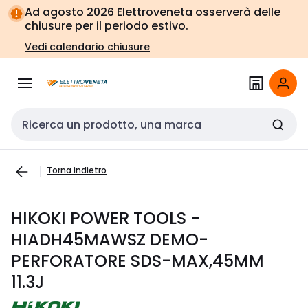
Vai alla
Vai
Ad agosto 2026 Elettroveneta osserverà delle
navigazione
alla
chiusure per il periodo estivo.
pagina
Vedi calendario chiusure
Cerca input
Torna indietro
HIKOKI POWER TOOLS -
HIADH45MAWSZ DEMO-
PERFORATORE SDS-MAX,45MM
11.3J