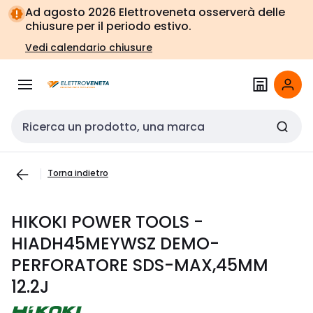
Vai alla
Vai
Ad agosto 2026 Elettroveneta osserverà delle
navigazione
alla
chiusure per il periodo estivo.
pagina
Vedi calendario chiusure
Cerca input
Torna indietro
HIKOKI POWER TOOLS -
HIADH45MEYWSZ DEMO-
PERFORATORE SDS-MAX,45MM
12.2J